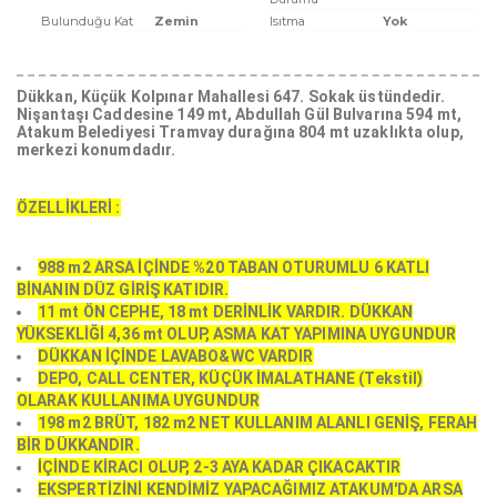
Bulunduğu Kat
Zemin
Isıtma
Yok
Dükkan, Küçük Kolpınar Mahallesi 647. Sokak üstündedir.
Nişantaşı Caddesine 149 mt, Abdullah Gül Bulvarına 594 mt,
Atakum Belediyesi Tramvay durağına 804 mt uzaklıkta olup,
merkezi konumdadır.
ÖZELLİKLERİ :
​988 m2 ARSA İÇİNDE %20 TABAN OTURUMLU 6 KATLI
BİNANIN DÜZ GİRİŞ KATIDIR.
11 mt ÖN CEPHE, 18 mt DERİNLİK VARDIR. DÜKKAN
YÜKSEKLİĞİ 4,36 mt OLUP, ASMA KAT YAPIMINA UYGUNDUR
DÜKKAN İÇİNDE LAVABO&WC VARDIR
DEPO, CALL CENTER, KÜÇÜK İMALATHANE (Tekstil)
OLARAK KULLANIMA UYGUNDUR
198 m2 BRÜT, 182 m2 NET KULLANIM ALANLI GENİŞ, FERAH
BİR DÜKKANDIR.
İÇİNDE KİRACI OLUP, 2-3 AYA KADAR ÇIKACAKTIR
EKSPERTİZİNİ KENDİMİZ YAPACAĞIMIZ ATAKUM'DA ARSA