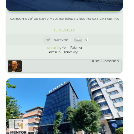
SAMSUN OSB`DE 6.070 M2 ARSA İÇİNDE 2.950 M2 SATILIK FABRİKA
TL
245,000,000
6,070m²
6
İş Yeri
Fabrika
Satılık
Samsun
Tekkeköy
-
Hüsnü Karaarslan