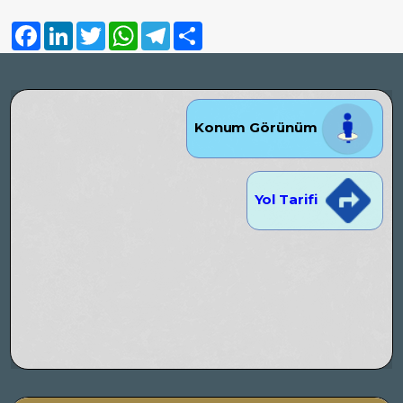
Facebook
LinkedIn
Twitter
WhatsApp
Telegram
Share
Konum Görünüm
Yol Tarifi