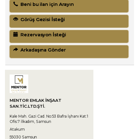
Beni bu ilan için Arayın
Görüş Gezisi İsteği
Rezervasyon İsteği
Arkadaşına Gönder
MENTOR EMLAK İNŞAAT
SAN.TIC.LTD.ŞTI.
Kale Mah. Gazi Cad. No:53 Bafra İşhanı Kat:1
Ofis:7 İlkadım, Samsun
Atakum
55030 Samsun