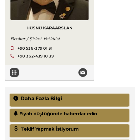
HÜSNÜ KARAARSLAN
Broker / Şirket Yetkilisi
+90 536-379 01 31
+90 362-439 10 39
Daha Fazla Bilgi
Fiyatı düştüğünde haberdar edin
Teklif Yapmak İstiyorum