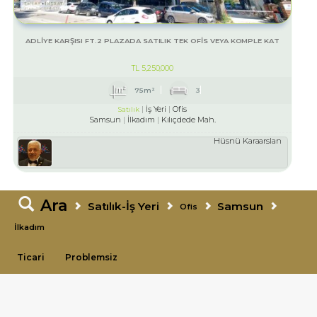
ADLİYE KARŞISI FT.2 PLAZADA SATILIK TEK OFİS VEYA KOMPLE KAT
TL
5,250,000
75m²
3
İş Yeri
Ofis
Satılık
Samsun
İlkadım
Kılıçdede Mah.
Hüsnü Karaarslan
Ara
Satılık-İş Yeri
Samsun
Ofis
İlkadım
Ticari
Problemsiz