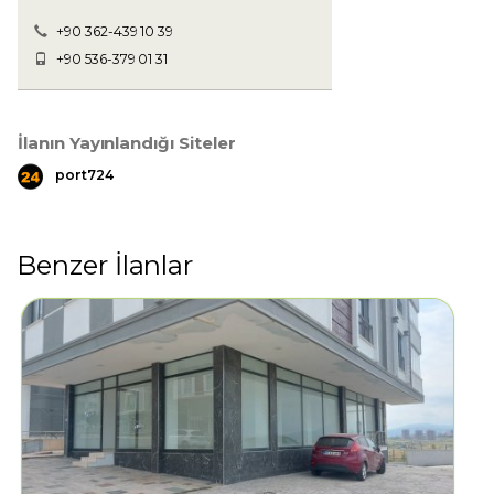
+90 362-439 10 39
+90 536-379 01 31
İlanın Yayınlandığı Siteler
port724
Benzer İlanlar