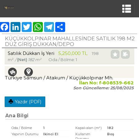
Facebook
LinkedIn
Twitter
WhatsApp
Telegram
Share
KÜÇÜKKOLPINAR MAHALLESİNDE SATILIK 198 M2
DÜZ GİRİŞ DÜKKAN/DEPO
5,250,000 TL
Satılık Dükkan İş Yeri
198
m²
/
(Net)
182 m²
Oda / Bölme: 1
Türkiye Samsun / Atakum
/ Küçükkolpınar Mh.
İlan No:
f-808539-662
Son Güncelleme:
25/08/2025
Yazdır (PDF)
Ana Bilgi
Oda / Bölme
1
Kapalı alan (m²)
182
Yapının Durumu
Ikinci El
Kullanım
Boş
Durumu