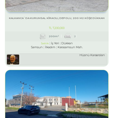
KALKANCA`DA KURUMSAL KİRACILI, DEPOLU, 200 M2 KÖŞE DÜKKAN
TL
7,200,000
200m²
2
İş Yeri
Dükkan
Satılık
Samsun
İlkadım
Karasamsun Mah.
Hüsnü Karaarslan